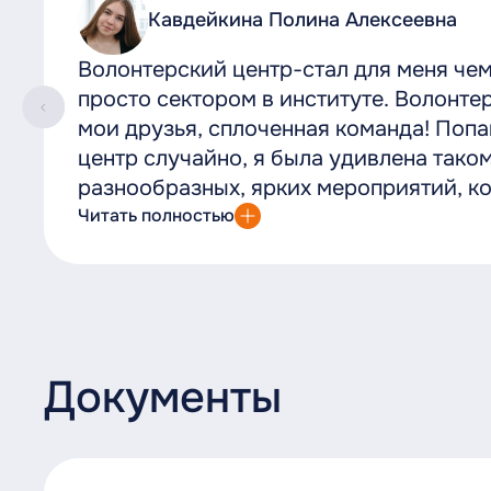
Кавдейкина Полина Алексеевна
Волонтерский центр-стал для меня че
просто сектором в институте. Волонте
мои друзья, сплоченная команда! Попа
центр случайно, я была удивлена тако
разнообразных, ярких мероприятий, к
студенческие будни! Волонтерский це
Читать полностью
является тем самым местом, куда можн
помощью и тебе протянут руки! Двери 
открыты для всех!
Документы