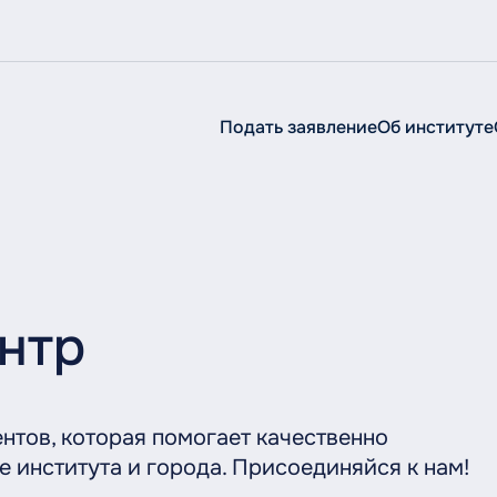
Подать заявление
Об институте
Об институте
Об
институте
Сведения об образовательной организации
Руководство
нтр
Структура
История
Ученый совет
нтов, которая помогает качественно
 института и города. Присоединяйся к нам!