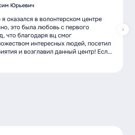
сим Юрьевич
о я оказался в волонтерском центре
но, это была любовь с первого
ад, что благодаря вц смог
ножеством интересных людей, посетил
иятия и возглавил данный центр! Если
ать людям и принимать участие в
риятий - волонтерский центр это
м нужно вступить!