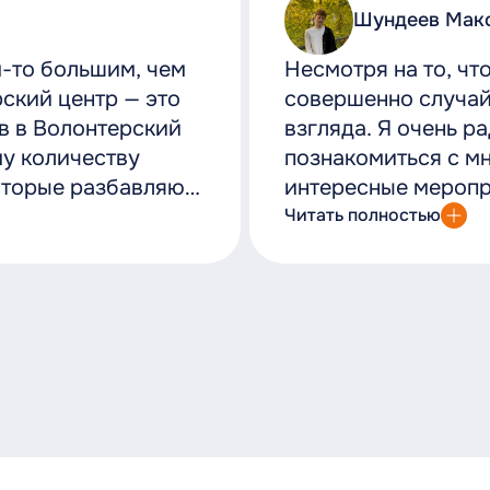
Шундеев Мак
м-то большим, чем
Несмотря на то, чт
рский центр — это
совершенно случай
в в Волонтерский
взгляда. Я очень р
му количеству
познакомиться с м
оторые разбавляют
интересные меропр
нтр безусловно
вам нравится помог
Читать полностью
о обратиться за
организации мероп
нашего сектора
именно то, куда ва