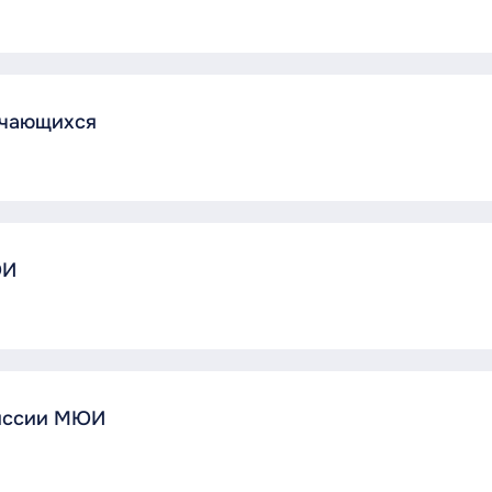
учающихся
ЮИ
миссии МЮИ