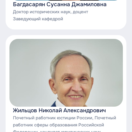
Багдасарян Сусанна Джамиловна
Основы юридической техники;
Доктор исторических наук, доцент
Противодействие коррупции в органах
Заведующий кафедрой
публичной власти в условиях
цифровизации;
Публично-правовые (государственно-
правовые) науки;
Римское право;
Теоретико-исторические правовые науки;
Теория государства и права;
Теория и практика нормотворчества;
Жильцов Николай Александрович
Технология юридического проектирования;
Почетный работник юстиции России, Почетный
работник сферы образования Российской
Юридическая антропология;
Федерации, кандидат юридических наук,